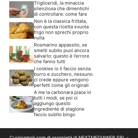
Trigliceridi, la minaccia
silenziosa che dimentichi
di controllare: come fare
Non è la classica frittata,
con questa ricetta svuota
frigo non sprechi proprio
nulla
Rosmarino appassito, se
smetti subito puoi ancora
salvarlo: questo è l’errore
che fanno tutti
I cookies io li faccio senza
burro e zucchero, nessuno
ci crede eppure vengono
perfetti come gli originali
A me la carbonara piace in
tutti i modi, se poi ci
aggiungo questo
ingrediente di stagione
faccio subito bingo
Cuciniamoli.com di proprietà di NEXTMEDIAWEB SRL -