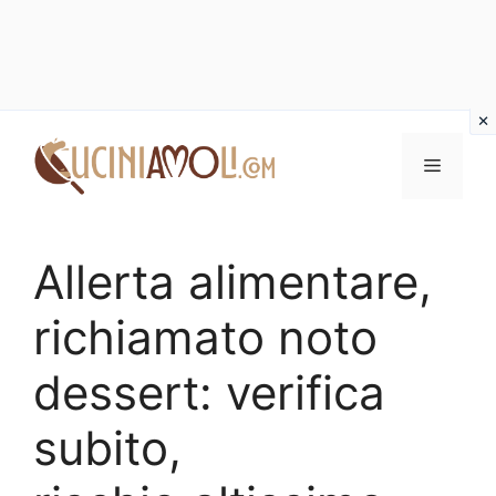
Vai
al
Menu
contenuto
Allerta alimentare,
richiamato noto
dessert: verifica
subito,