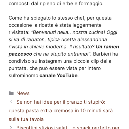
composti dal ripieno di erbe e formaggio.
Come ha spiegato lo stesso chef, per questa
occasione la ricetta è stata leggermente
rivisitata:
“Benvenuti nella.. nostra cucina! Oggi
si va di rabaton, tipica ricetta alessandrina
rivista in chiave moderna. Il risultato?
Un ramen
pazzesco
che ha stupito entrambi”
. Barbieri ha
condiviso su Instagram una piccola clip della
puntata, che può essere vista per intero
sull’ominomo
canale YouTube
.
Categorie
News
Se non hai idee per il pranzo ti stupirò:
questa pasta extra cremosa in 10 minuti sarà
sulla tua tavola
Biscottini sfiziosi salati, lo snack perfetto per