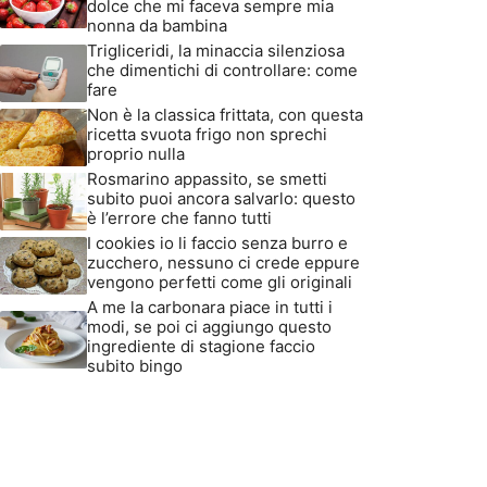
dolce che mi faceva sempre mia
nonna da bambina
Trigliceridi, la minaccia silenziosa
che dimentichi di controllare: come
fare
Non è la classica frittata, con questa
ricetta svuota frigo non sprechi
proprio nulla
Rosmarino appassito, se smetti
subito puoi ancora salvarlo: questo
è l’errore che fanno tutti
I cookies io li faccio senza burro e
zucchero, nessuno ci crede eppure
vengono perfetti come gli originali
A me la carbonara piace in tutti i
modi, se poi ci aggiungo questo
ingrediente di stagione faccio
subito bingo