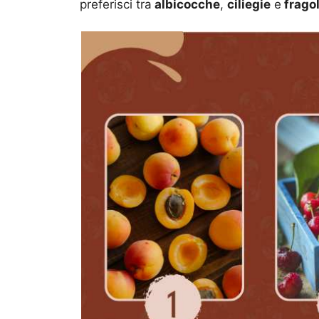
preferisci tra
albicocche
,
ciliegie
e
frago