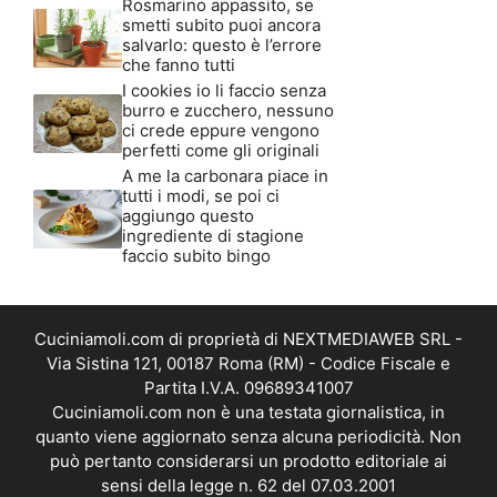
Rosmarino appassito, se
smetti subito puoi ancora
salvarlo: questo è l’errore
che fanno tutti
I cookies io li faccio senza
burro e zucchero, nessuno
ci crede eppure vengono
perfetti come gli originali
A me la carbonara piace in
tutti i modi, se poi ci
aggiungo questo
ingrediente di stagione
faccio subito bingo
Cuciniamoli.com di proprietà di NEXTMEDIAWEB SRL -
Via Sistina 121, 00187 Roma (RM) - Codice Fiscale e
Partita I.V.A. 09689341007
Cuciniamoli.com non è una testata giornalistica, in
quanto viene aggiornato senza alcuna periodicità. Non
può pertanto considerarsi un prodotto editoriale ai
sensi della legge n. 62 del 07.03.2001