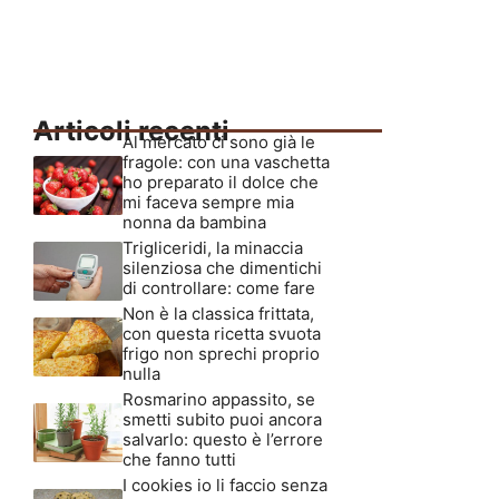
Articoli recenti
Al mercato ci sono già le
fragole: con una vaschetta
ho preparato il dolce che
mi faceva sempre mia
nonna da bambina
Trigliceridi, la minaccia
silenziosa che dimentichi
di controllare: come fare
Non è la classica frittata,
con questa ricetta svuota
frigo non sprechi proprio
nulla
Rosmarino appassito, se
smetti subito puoi ancora
salvarlo: questo è l’errore
che fanno tutti
I cookies io li faccio senza