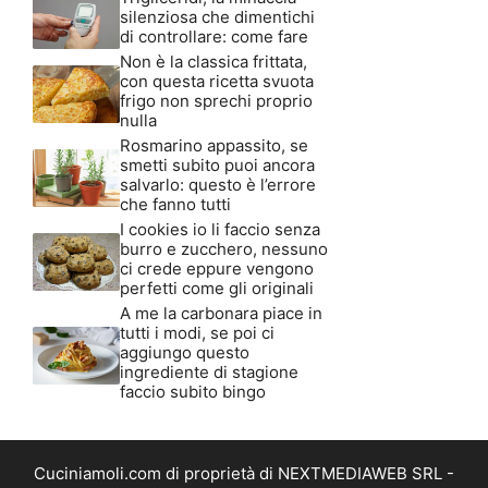
silenziosa che dimentichi
di controllare: come fare
Non è la classica frittata,
con questa ricetta svuota
frigo non sprechi proprio
nulla
Rosmarino appassito, se
smetti subito puoi ancora
salvarlo: questo è l’errore
che fanno tutti
I cookies io li faccio senza
burro e zucchero, nessuno
ci crede eppure vengono
perfetti come gli originali
A me la carbonara piace in
tutti i modi, se poi ci
aggiungo questo
ingrediente di stagione
faccio subito bingo
Cuciniamoli.com di proprietà di NEXTMEDIAWEB SRL -