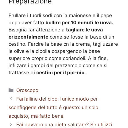
Preparazione
Frullare i tuorli sodi con la maionese e il pepe
dopo aver fatto
bollire per 10 minuti le uova.
Bisogna far attenzione a
tagliare le uova
orizzontalmente
come se fosse la base di un
cestino. Farcire la base cn la crema, tagliuzzare
le olive e la cipolla cospargendo la base
superiore proprio come coriandoli. Alla fine,
infilzare i gambi del prezzemolo come se si
trattasse di
cestini per il pic-nic.
Categorie
Oroscopo
Farfalline del cibo, l’unico modo per
sconfiggerle del tutto é questo: un solo
acquisto, ma fatto bene
Fai davvero una dieta salutare? Se utilizzi