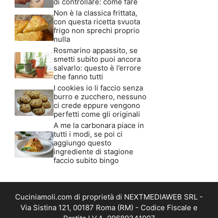
di controllare: come fare
Non è la classica frittata,
con questa ricetta svuota
frigo non sprechi proprio
nulla
Rosmarino appassito, se
smetti subito puoi ancora
salvarlo: questo è l’errore
che fanno tutti
I cookies io li faccio senza
burro e zucchero, nessuno
ci crede eppure vengono
perfetti come gli originali
A me la carbonara piace in
tutti i modi, se poi ci
aggiungo questo
ingrediente di stagione
faccio subito bingo
Cuciniamoli.com di proprietà di NEXTMEDIAWEB SRL -
Via Sistina 121, 00187 Roma (RM) - Codice Fiscale e