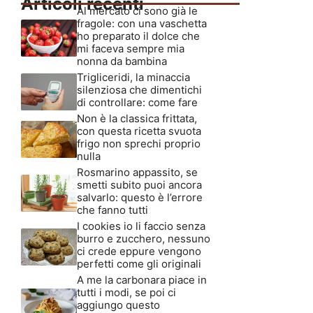
Articoli recenti
Al mercato ci sono già le
fragole: con una vaschetta
ho preparato il dolce che
mi faceva sempre mia
nonna da bambina
Trigliceridi, la minaccia
silenziosa che dimentichi
di controllare: come fare
Non è la classica frittata,
con questa ricetta svuota
frigo non sprechi proprio
nulla
Rosmarino appassito, se
smetti subito puoi ancora
salvarlo: questo è l’errore
che fanno tutti
I cookies io li faccio senza
burro e zucchero, nessuno
ci crede eppure vengono
perfetti come gli originali
A me la carbonara piace in
tutti i modi, se poi ci
aggiungo questo