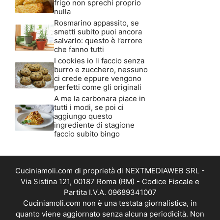
frigo non sprechi proprio
nulla
Rosmarino appassito, se
smetti subito puoi ancora
salvarlo: questo è l’errore
che fanno tutti
I cookies io li faccio senza
burro e zucchero, nessuno
ci crede eppure vengono
perfetti come gli originali
A me la carbonara piace in
tutti i modi, se poi ci
aggiungo questo
ingrediente di stagione
faccio subito bingo
Cuciniamoli.com di proprietà di NEXTMEDIAWEB SRL -
Via Sistina 121, 00187 Roma (RM) - Codice Fiscale e
Partita I.V.A. 09689341007
Cuciniamoli.com non è una testata giornalistica, in
quanto viene aggiornato senza alcuna periodicità. Non