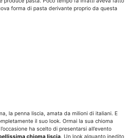
e produce pasta. Poco tempo fa infatti aveva fatto
uova forma di pasta derivante proprio da questa
ma, la penna liscia, amata da milioni di italiani. E
mpletamente il suo look. Ormai la sua chioma
 l’occasione ha scelto di presentarsi all’evento
bellissima chioma liscia
. Un look alquanto inedito