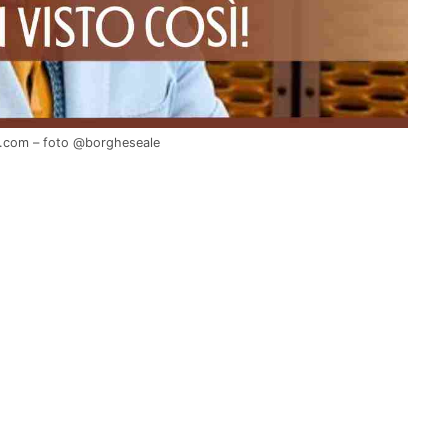
li.com – foto @borgheseale