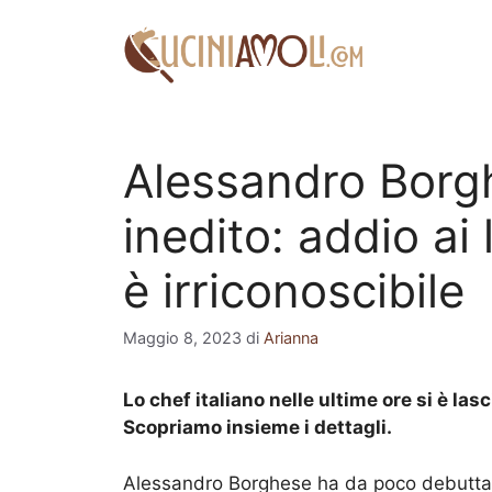
Vai
al
contenuto
Alessandro Borg
inedito: addio ai 
è irriconoscibile
Maggio 8, 2023
di
Arianna
Lo chef italiano nelle ultime ore si è la
Scopriamo insieme i dettagli.
Alessandro Borghese ha da poco debutta