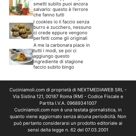
smetti subito puoi ancora
salvarlo: questo è l’errore
che fanno tutti
I cookies io li faccio senza
burro e zucchero, nessuno
ci crede eppure vengono
perfetti come gli originali
A me la carbonara piace in
tutti i modi, se poi ci
aggiungo questo
ingrediente di stagione
faccio subito bingo
Cuciniamoli.com di proprietà di NEXTMEDIAWEB SRL -
Via Sistina 121, 00187 Roma (RM) - Codice Fiscale e
Partita I.V.A. 09689341007
Cuciniamoli.com non è una testata giornalistica, in
quanto viene aggiornato senza alcuna periodicità. Non
può pertanto considerarsi un prodotto editoriale ai
sensi della legge n. 62 del 07.03.2001