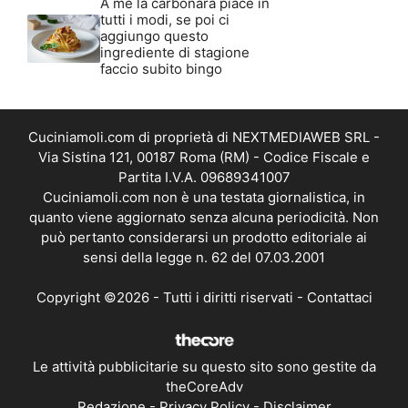
A me la carbonara piace in
tutti i modi, se poi ci
aggiungo questo
ingrediente di stagione
faccio subito bingo
Cuciniamoli.com di proprietà di NEXTMEDIAWEB SRL -
Via Sistina 121, 00187 Roma (RM) - Codice Fiscale e
Partita I.V.A. 09689341007
Cuciniamoli.com non è una testata giornalistica, in
quanto viene aggiornato senza alcuna periodicità. Non
può pertanto considerarsi un prodotto editoriale ai
sensi della legge n. 62 del 07.03.2001
Copyright ©2026 - Tutti i diritti riservati -
Contattaci
Le attività pubblicitarie su questo sito sono gestite da
theCoreAdv
Redazione
-
Privacy Policy
-
Disclaimer