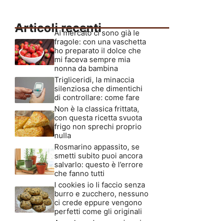
Articoli recenti
Al mercato ci sono già le
fragole: con una vaschetta
ho preparato il dolce che
mi faceva sempre mia
nonna da bambina
Trigliceridi, la minaccia
silenziosa che dimentichi
di controllare: come fare
Non è la classica frittata,
con questa ricetta svuota
frigo non sprechi proprio
nulla
Rosmarino appassito, se
smetti subito puoi ancora
salvarlo: questo è l’errore
che fanno tutti
I cookies io li faccio senza
burro e zucchero, nessuno
ci crede eppure vengono
perfetti come gli originali