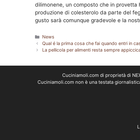
dilimonene, un composto che in provetta ha
produzione di colesterolo da parte del fega
gusto sarà comunque gradevole e la nostra
Categorie
News
Qual é la prima cosa che fai quando entri in cas
La pellicola per alimenti resta sempre appicci
Cuciniamoli.com di proprietà di N
Cuciniamoli.com non è una testata giornalistic
L