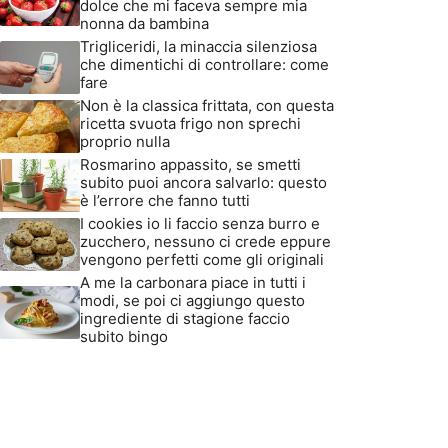
dolce che mi faceva sempre mia
nonna da bambina
Trigliceridi, la minaccia silenziosa
che dimentichi di controllare: come
fare
Non è la classica frittata, con questa
ricetta svuota frigo non sprechi
proprio nulla
Rosmarino appassito, se smetti
subito puoi ancora salvarlo: questo
è l’errore che fanno tutti
I cookies io li faccio senza burro e
zucchero, nessuno ci crede eppure
vengono perfetti come gli originali
A me la carbonara piace in tutti i
modi, se poi ci aggiungo questo
ingrediente di stagione faccio
subito bingo