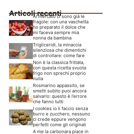
Articoli recenti
Al mercato ci sono già le
fragole: con una vaschetta
ho preparato il dolce che
mi faceva sempre mia
nonna da bambina
Trigliceridi, la minaccia
silenziosa che dimentichi
di controllare: come fare
Non è la classica frittata,
con questa ricetta svuota
frigo non sprechi proprio
nulla
Rosmarino appassito, se
smetti subito puoi ancora
salvarlo: questo è l’errore
che fanno tutti
I cookies io li faccio senza
burro e zucchero, nessuno
ci crede eppure vengono
perfetti come gli originali
A me la carbonara piace in