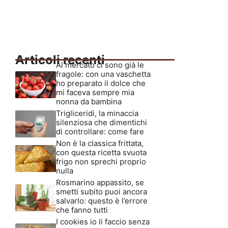
Articoli recenti
Al mercato ci sono già le
fragole: con una vaschetta
ho preparato il dolce che
mi faceva sempre mia
nonna da bambina
Trigliceridi, la minaccia
silenziosa che dimentichi
di controllare: come fare
Non è la classica frittata,
con questa ricetta svuota
frigo non sprechi proprio
nulla
Rosmarino appassito, se
smetti subito puoi ancora
salvarlo: questo è l’errore
che fanno tutti
I cookies io li faccio senza