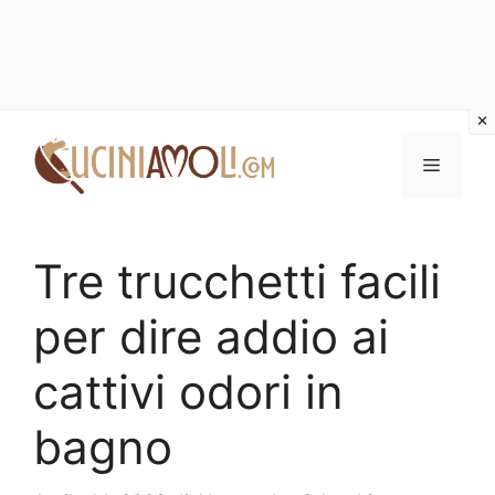
Vai
al
Menu
contenuto
Tre trucchetti facili
per dire addio ai
cattivi odori in
bagno