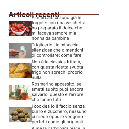
Articoli recenti
Al mercato ci sono già le
fragole: con una vaschetta
ho preparato il dolce che
mi faceva sempre mia
nonna da bambina
Trigliceridi, la minaccia
silenziosa che dimentichi
di controllare: come fare
Non è la classica frittata,
con questa ricetta svuota
frigo non sprechi proprio
nulla
Rosmarino appassito, se
smetti subito puoi ancora
salvarlo: questo è l’errore
che fanno tutti
I cookies io li faccio senza
burro e zucchero, nessuno
ci crede eppure vengono
perfetti come gli originali
A me la carbonara piace in