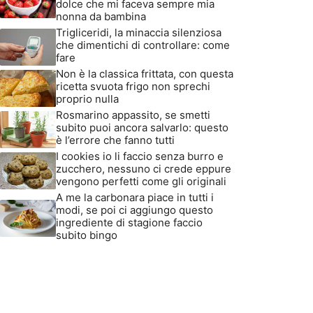
dolce che mi faceva sempre mia
nonna da bambina
Trigliceridi, la minaccia silenziosa
che dimentichi di controllare: come
fare
Non è la classica frittata, con questa
ricetta svuota frigo non sprechi
proprio nulla
Rosmarino appassito, se smetti
subito puoi ancora salvarlo: questo
è l’errore che fanno tutti
I cookies io li faccio senza burro e
zucchero, nessuno ci crede eppure
vengono perfetti come gli originali
A me la carbonara piace in tutti i
modi, se poi ci aggiungo questo
ingrediente di stagione faccio
subito bingo