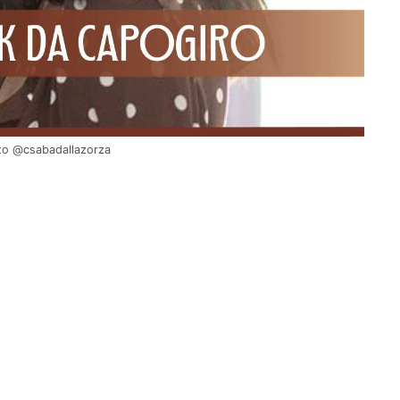
oto @csabadallazorza