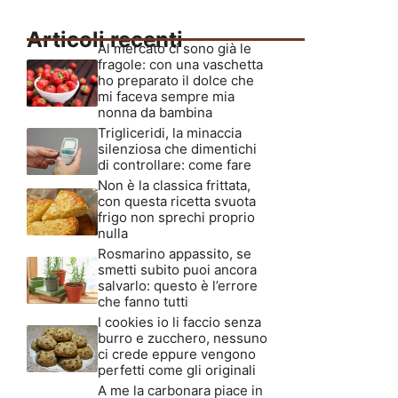
Articoli recenti
Al mercato ci sono già le
fragole: con una vaschetta
ho preparato il dolce che
mi faceva sempre mia
nonna da bambina
Trigliceridi, la minaccia
silenziosa che dimentichi
di controllare: come fare
Non è la classica frittata,
con questa ricetta svuota
frigo non sprechi proprio
nulla
Rosmarino appassito, se
smetti subito puoi ancora
salvarlo: questo è l’errore
che fanno tutti
I cookies io li faccio senza
burro e zucchero, nessuno
ci crede eppure vengono
perfetti come gli originali
A me la carbonara piace in