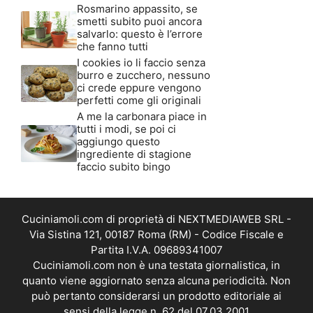
Rosmarino appassito, se
smetti subito puoi ancora
salvarlo: questo è l’errore
che fanno tutti
I cookies io li faccio senza
burro e zucchero, nessuno
ci crede eppure vengono
perfetti come gli originali
A me la carbonara piace in
tutti i modi, se poi ci
aggiungo questo
ingrediente di stagione
faccio subito bingo
Cuciniamoli.com di proprietà di NEXTMEDIAWEB SRL -
Via Sistina 121, 00187 Roma (RM) - Codice Fiscale e
Partita I.V.A. 09689341007
Cuciniamoli.com non è una testata giornalistica, in
quanto viene aggiornato senza alcuna periodicità. Non
può pertanto considerarsi un prodotto editoriale ai
sensi della legge n. 62 del 07.03.2001