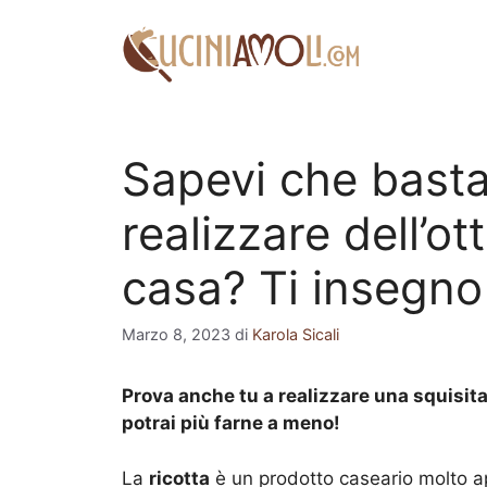
Vai
al
contenuto
Sapevi che basta 
realizzare dell’ot
casa? Ti insegno
Marzo 8, 2023
di
Karola Sicali
Prova anche tu a realizzare una squisita 
potrai più farne a meno!
La
ricotta
è un prodotto caseario molto a