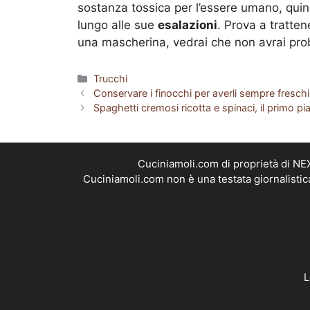
sostanza tossica per l’essere umano, quin
lungo alle sue
esalazioni
. Prova a tratte
una mascherina, vedrai che non avrai pro
Categorie
Trucchi
Conservare i finocchi per averli sempre freschi
Spaghetti cremosi ricotta e spinaci, il primo pi
Cuciniamoli.com di proprietà di N
Cuciniamoli.com non è una testata giornalistic
L