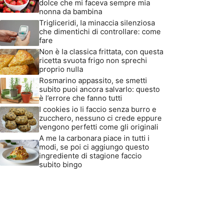
dolce che mi faceva sempre mia
nonna da bambina
Trigliceridi, la minaccia silenziosa
che dimentichi di controllare: come
fare
Non è la classica frittata, con questa
ricetta svuota frigo non sprechi
proprio nulla
Rosmarino appassito, se smetti
subito puoi ancora salvarlo: questo
è l’errore che fanno tutti
I cookies io li faccio senza burro e
zucchero, nessuno ci crede eppure
vengono perfetti come gli originali
A me la carbonara piace in tutti i
modi, se poi ci aggiungo questo
ingrediente di stagione faccio
subito bingo