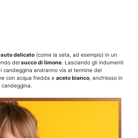
suto delicato
(come la seta, ad esempio) in un
endo del
succo di limone
. Lasciando gli indumenti
di candeggina andranno via al termine del
che con acqua fredda e
aceto bianco
, anch’esso in
la candeggina.