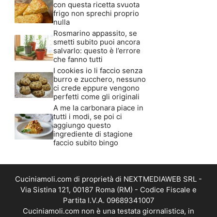
con questa ricetta svuota
frigo non sprechi proprio
nulla
Rosmarino appassito, se
smetti subito puoi ancora
salvarlo: questo è l’errore
che fanno tutti
I cookies io li faccio senza
burro e zucchero, nessuno
ci crede eppure vengono
perfetti come gli originali
A me la carbonara piace in
tutti i modi, se poi ci
aggiungo questo
ingrediente di stagione
faccio subito bingo
Cuciniamoli.com di proprietà di NEXTMEDIAWEB SRL -
Via Sistina 121, 00187 Roma (RM) - Codice Fiscale e
Partita I.V.A. 09689341007
Cuciniamoli.com non è una testata giornalistica, in