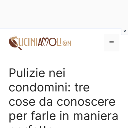
Vai
al
Menu
contenuto
Pulizie nei
condomini: tre
cose da conoscere
per farle in maniera