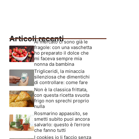
Articoli recenti
Al mercato ci sono già le
fragole: con una vaschetta
ho preparato il dolce che
mi faceva sempre mia
nonna da bambina
Trigliceridi, la minaccia
silenziosa che dimentichi
di controllare: come fare
Non è la classica frittata,
con questa ricetta svuota
frigo non sprechi proprio
nulla
Rosmarino appassito, se
smetti subito puoi ancora
salvarlo: questo è l’errore
che fanno tutti
I cookies io li faccio senza