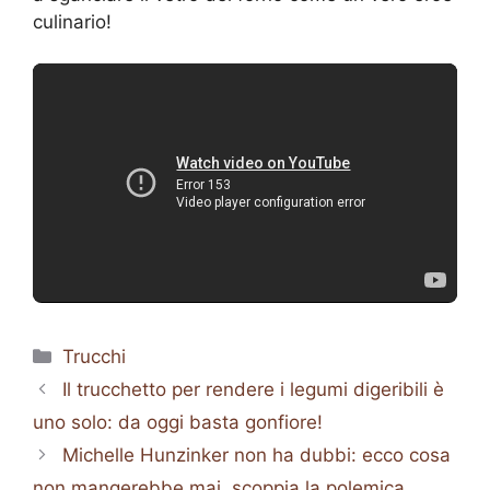
culinario!
Categorie
Trucchi
Il trucchetto per rendere i legumi digeribili è
uno solo: da oggi basta gonfiore!
Michelle Hunzinker non ha dubbi: ecco cosa
non mangerebbe mai, scoppia la polemica