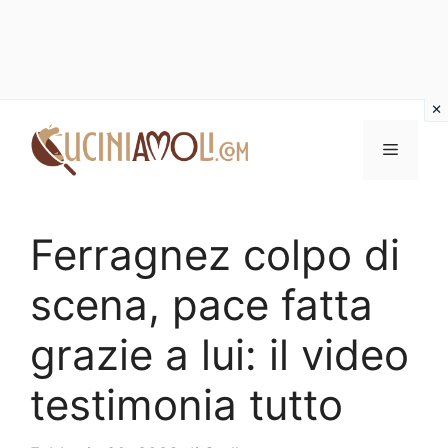
Vai
al
Menu
contenuto
Ferragnez colpo di
scena, pace fatta
grazie a lui: il video
testimonia tutto