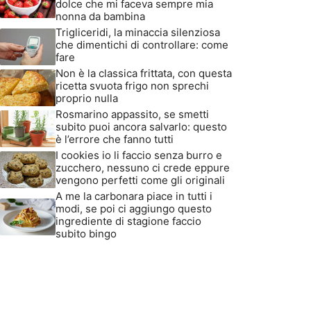
dolce che mi faceva sempre mia
nonna da bambina
Trigliceridi, la minaccia silenziosa
che dimentichi di controllare: come
fare
Non è la classica frittata, con questa
ricetta svuota frigo non sprechi
proprio nulla
Rosmarino appassito, se smetti
subito puoi ancora salvarlo: questo
è l’errore che fanno tutti
I cookies io li faccio senza burro e
zucchero, nessuno ci crede eppure
vengono perfetti come gli originali
A me la carbonara piace in tutti i
modi, se poi ci aggiungo questo
ingrediente di stagione faccio
subito bingo