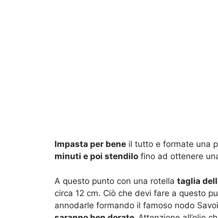
Impasta per bene
il tutto e formate una pa
minuti e poi stendilo
fino ad ottenere una
A questo punto con una rotella
taglia del
circa 12 cm. Ciò che devi fare a questo pu
annodarle formando il famoso nodo Savo
saranno ben dorate.
Attenzione all’olio c