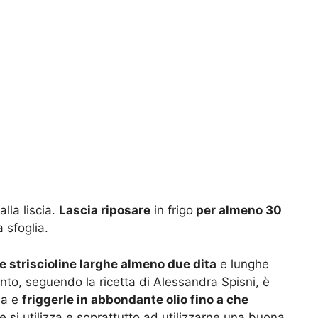
lla liscia.
Lascia riposare
in frigo
per almeno 30
 sfoglia.
le striscioline larghe almeno due dita
e lunghe
nto, seguendo la ricetta di Alessandra Spisni, è
ia e
friggerle in abbondante olio fino a che
he si utilizza e soprattutto ad utilizzarne una buona