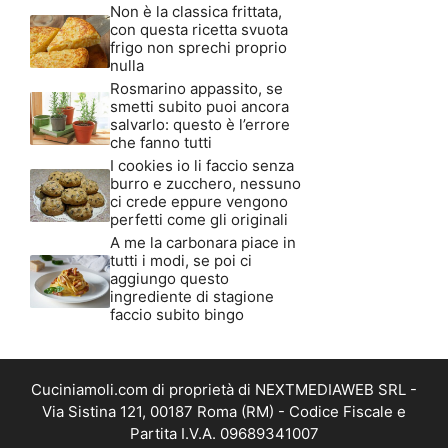
Non è la classica frittata,
con questa ricetta svuota
frigo non sprechi proprio
nulla
Rosmarino appassito, se
smetti subito puoi ancora
salvarlo: questo è l’errore
che fanno tutti
I cookies io li faccio senza
burro e zucchero, nessuno
ci crede eppure vengono
perfetti come gli originali
A me la carbonara piace in
tutti i modi, se poi ci
aggiungo questo
ingrediente di stagione
faccio subito bingo
Cuciniamoli.com di proprietà di NEXTMEDIAWEB SRL -
Via Sistina 121, 00187 Roma (RM) - Codice Fiscale e
Partita I.V.A. 09689341007