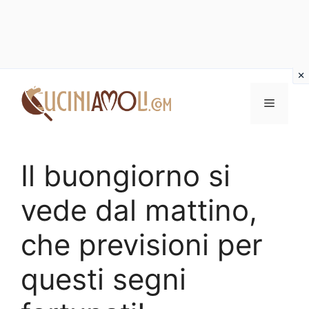
Vai
al
Menu
contenuto
Il buongiorno si
vede dal mattino,
che previsioni per
questi segni