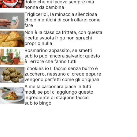
dolce che mi faceva sempre mia
nonna da bambina
Trigliceridi, la minaccia silenziosa
che dimentichi di controllare: come
fare
Non è la classica frittata, con questa
ricetta svuota frigo non sprechi
proprio nulla
Rosmarino appassito, se smetti
subito puoi ancora salvarlo: questo
è l’errore che fanno tutti
I cookies io li faccio senza burro e
zucchero, nessuno ci crede eppure
vengono perfetti come gli originali
A me la carbonara piace in tutti i
modi, se poi ci aggiungo questo
ingrediente di stagione faccio
subito bingo