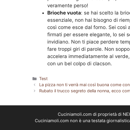
veramente perso!
Brioche vuota
: se hai scelto la br
essenziale, non hai bisogno di riemp
così come esce dal forno. Sei così a
firmati per essere elegante, lo sei s
invidiano. Non ti piace perdere tem
fare troppi giri di parole. Non sop
accelera immediatamente al verde, 
con un bel colpo di clacson.
Categorie
Test
La pizza non ti verrà mai così buona come con 
Rubato il trucco segreto della nonna, ecco com
Cuciniamoli.com di proprietà di N
Cuciniamoli.com non è una testata giornalistic