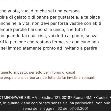
ioche vuota, vuol dire che sei una persona
irla di gelato o di panna per gustartela, a te piace
nche nella vita, non devi per forza vestire con abiti
empre perché hai uno stile unico, che tutti ti
po quando fai qualcosa, vai dritto al punto, senza
porti le persone che restano ferme, se qualcuno non
sei immediatamente pronto ad invitarlo a partire
questo impasto: perfetto per il forno di casa!
e prepara una carbonara perfetta da far invidia ai romani!
EXTMEDIAWEB SRL - Via Sistina 121, 00187 Roma (RM) - Codice Fi
a, in quanto viene aggiornato senza alcuna periodicità. Non può 
sensi della legge n. 62 del 07.03.2001