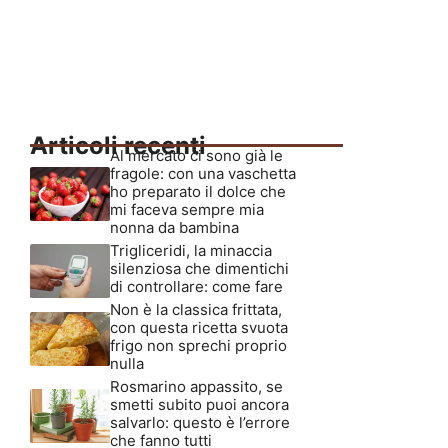
Articoli recenti
Al mercato ci sono già le
fragole: con una vaschetta
ho preparato il dolce che
mi faceva sempre mia
nonna da bambina
Trigliceridi, la minaccia
silenziosa che dimentichi
di controllare: come fare
Non è la classica frittata,
con questa ricetta svuota
frigo non sprechi proprio
nulla
Rosmarino appassito, se
smetti subito puoi ancora
salvarlo: questo è l’errore
che fanno tutti