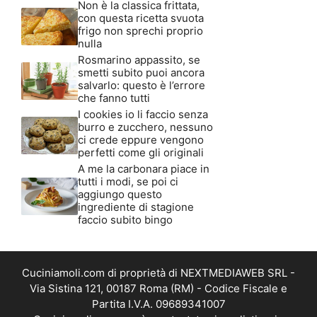
Non è la classica frittata,
con questa ricetta svuota
frigo non sprechi proprio
nulla
Rosmarino appassito, se
smetti subito puoi ancora
salvarlo: questo è l’errore
che fanno tutti
I cookies io li faccio senza
burro e zucchero, nessuno
ci crede eppure vengono
perfetti come gli originali
A me la carbonara piace in
tutti i modi, se poi ci
aggiungo questo
ingrediente di stagione
faccio subito bingo
Cuciniamoli.com di proprietà di NEXTMEDIAWEB SRL -
Via Sistina 121, 00187 Roma (RM) - Codice Fiscale e
Partita I.V.A. 09689341007