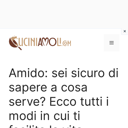
Vai
al
Menu
contenuto
Amido: sei sicuro di
sapere a cosa
serve? Ecco tutti i
modi in cui ti