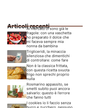
Articoli recenti
Al mercato ci sono già le
fragole: con una vaschetta
ho preparato il dolce che
mi faceva sempre mia
nonna da bambina
Trigliceridi, la minaccia
silenziosa che dimentichi
di controllare: come fare
Non è la classica frittata,
con questa ricetta svuota
frigo non sprechi proprio
nulla
Rosmarino appassito, se
smetti subito puoi ancora
salvarlo: questo è l’errore
che fanno tutti
I cookies io li faccio senza
burro e zucchero, nessuno