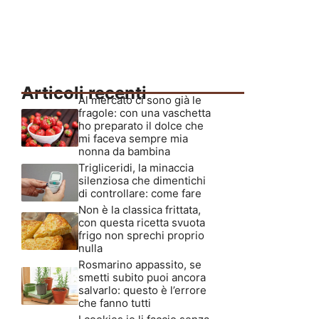
Articoli recenti
Al mercato ci sono già le
fragole: con una vaschetta
ho preparato il dolce che
mi faceva sempre mia
nonna da bambina
Trigliceridi, la minaccia
silenziosa che dimentichi
di controllare: come fare
Non è la classica frittata,
con questa ricetta svuota
frigo non sprechi proprio
nulla
Rosmarino appassito, se
smetti subito puoi ancora
salvarlo: questo è l’errore
che fanno tutti