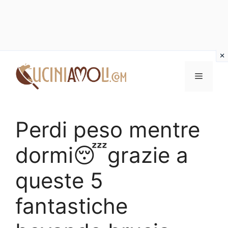
Vai
al
Menu
contenuto
Perdi peso mentre
dormi😴grazie a
queste 5
fantastiche