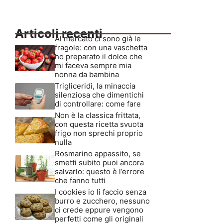
Articoli recenti
Al mercato ci sono già le
fragole: con una vaschetta
ho preparato il dolce che
mi faceva sempre mia
nonna da bambina
Trigliceridi, la minaccia
silenziosa che dimentichi
di controllare: come fare
Non è la classica frittata,
con questa ricetta svuota
frigo non sprechi proprio
nulla
Rosmarino appassito, se
smetti subito puoi ancora
salvarlo: questo è l’errore
che fanno tutti
I cookies io li faccio senza
burro e zucchero, nessuno
ci crede eppure vengono
perfetti come gli originali