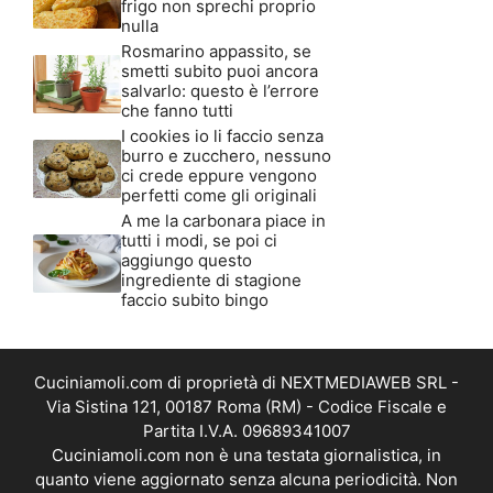
frigo non sprechi proprio
nulla
Rosmarino appassito, se
smetti subito puoi ancora
salvarlo: questo è l’errore
che fanno tutti
I cookies io li faccio senza
burro e zucchero, nessuno
ci crede eppure vengono
perfetti come gli originali
A me la carbonara piace in
tutti i modi, se poi ci
aggiungo questo
ingrediente di stagione
faccio subito bingo
Cuciniamoli.com di proprietà di NEXTMEDIAWEB SRL -
Via Sistina 121, 00187 Roma (RM) - Codice Fiscale e
Partita I.V.A. 09689341007
Cuciniamoli.com non è una testata giornalistica, in
quanto viene aggiornato senza alcuna periodicità. Non