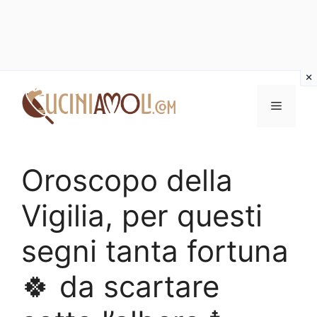
Vai
al
Menu
contenuto
Oroscopo della
Vigilia, per questi
segni tanta fortuna
🍀 da scartare