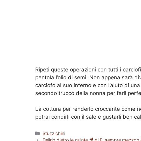
Ripeti queste operazioni con tutti i carcio
pentola l’olio di semi. Non appena sarà d
carciofo al suo interno e con l’aiuto di una
secondo trucco della nonna per farli perf
La cottura per renderlo croccante come n
potrai condirli con il sale e gustarli ben cal
Categorie
Stuzzichini
Delirio dietro le quinte 🎥 di E’ sempre mezzogi