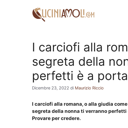
Vai
al
contenuto
I carciofi alla ro
segreta della non
perfetti è a portat
Dicembre 23, 2022
di
Maurizio Riccio
I carciofi alla romana, o alla giudia come
segreta della nonna ti verranno perfetti 
Provare per credere.