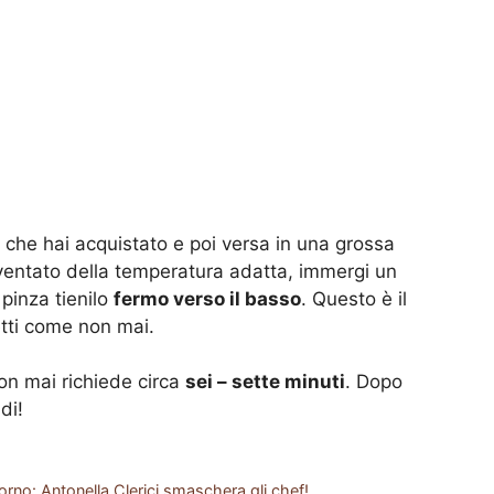
fi che hai acquistato e poi versa in una grossa
iventato della temperatura adatta, immergi un
 pinza tienilo
fermo verso il basso
. Questo è il
etti come non mai.
on mai richiede circa
sei – sette minuti
. Dopo
di!
orno: Antonella Clerici smaschera gli chef!