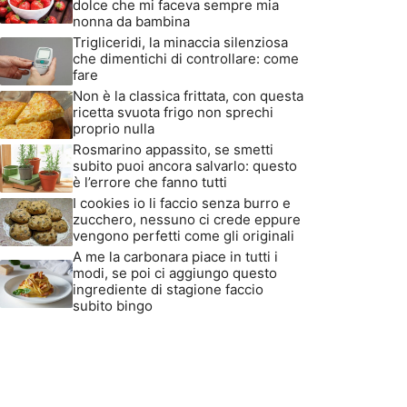
dolce che mi faceva sempre mia
nonna da bambina
Trigliceridi, la minaccia silenziosa
che dimentichi di controllare: come
fare
Non è la classica frittata, con questa
ricetta svuota frigo non sprechi
proprio nulla
Rosmarino appassito, se smetti
subito puoi ancora salvarlo: questo
è l’errore che fanno tutti
I cookies io li faccio senza burro e
zucchero, nessuno ci crede eppure
vengono perfetti come gli originali
A me la carbonara piace in tutti i
modi, se poi ci aggiungo questo
ingrediente di stagione faccio
subito bingo