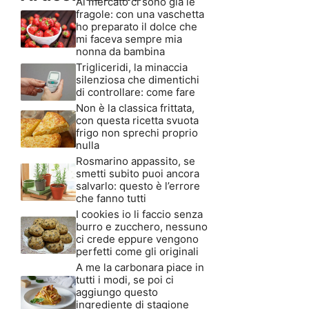
Al mercato ci sono già le
fragole: con una vaschetta
ho preparato il dolce che
mi faceva sempre mia
nonna da bambina
Trigliceridi, la minaccia
silenziosa che dimentichi
di controllare: come fare
Non è la classica frittata,
con questa ricetta svuota
frigo non sprechi proprio
nulla
Rosmarino appassito, se
smetti subito puoi ancora
salvarlo: questo è l’errore
che fanno tutti
I cookies io li faccio senza
burro e zucchero, nessuno
ci crede eppure vengono
perfetti come gli originali
A me la carbonara piace in
tutti i modi, se poi ci
aggiungo questo
ingrediente di stagione