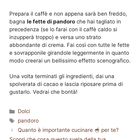
Prepara il caffè e non appena sarà ben freddo,
bagna
le fette di pandoro
che hai tagliato in
precedenza (se lo farai con il caffè caldo si
inzupperà troppo) e versa uno strato
abbondante di crema. Fai così con tutte le fette
e sovrapponile girandole leggermente in quanto
modo creerai un bellissimo effetto scenografico.
Una volta terminati gli ingredienti, dai una
spolverata di cacao e lascia riposare prima di
gustarlo. Vedrai che bontà!
Categorie
Dolci
Tag
pandoro
Quanto è importante cucinare 🥣 per te?
Scopri che cosa questo svela della tua