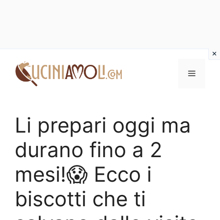
Vai
al
Menu
contenuto
Li prepari oggi ma
durano fino a 2
mesi!😱 Ecco i
biscotti che ti