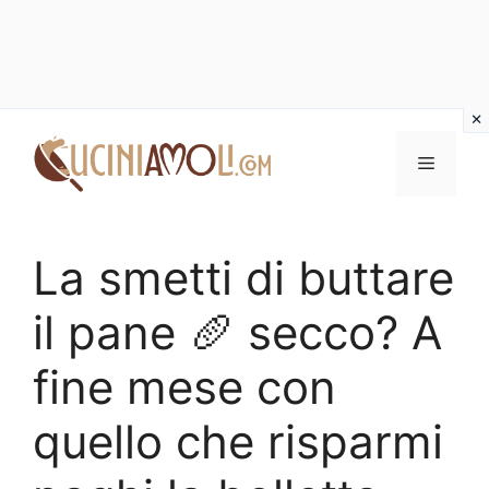
Vai
al
Menu
contenuto
La smetti di buttare
il pane 🥖 secco? A
fine mese con
quello che risparmi