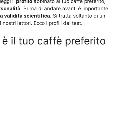
leggi il
profilo
abbinato al tuo caffè preferito,
rsonalità
. Prima di andare avanti è importante
 validità scientifica
. Si tratta soltanto di un
nostri lettori. Ecco i profili del test.
l è il tuo caffè preferito