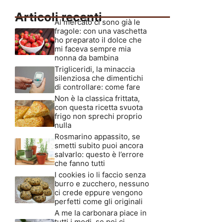
Articoli recenti
Al mercato ci sono già le
fragole: con una vaschetta
ho preparato il dolce che
mi faceva sempre mia
nonna da bambina
Trigliceridi, la minaccia
silenziosa che dimentichi
di controllare: come fare
Non è la classica frittata,
con questa ricetta svuota
frigo non sprechi proprio
nulla
Rosmarino appassito, se
smetti subito puoi ancora
salvarlo: questo è l’errore
che fanno tutti
I cookies io li faccio senza
burro e zucchero, nessuno
ci crede eppure vengono
perfetti come gli originali
A me la carbonara piace in
tutti i modi, se poi ci