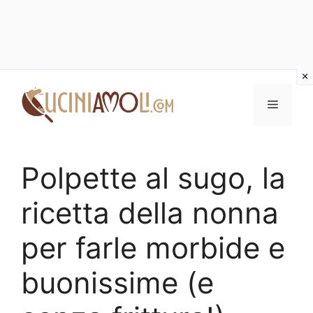
Vai
al
Menu
contenuto
Polpette al sugo, la
ricetta della nonna
per farle morbide e
buonissime (e