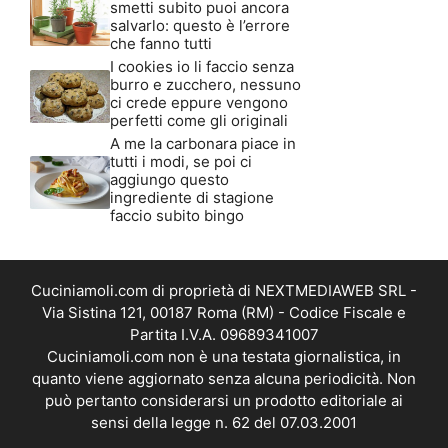
smetti subito puoi ancora
salvarlo: questo è l’errore
che fanno tutti
I cookies io li faccio senza
burro e zucchero, nessuno
ci crede eppure vengono
perfetti come gli originali
A me la carbonara piace in
tutti i modi, se poi ci
aggiungo questo
ingrediente di stagione
faccio subito bingo
Cuciniamoli.com di proprietà di NEXTMEDIAWEB SRL -
Via Sistina 121, 00187 Roma (RM) - Codice Fiscale e
Partita I.V.A. 09689341007
Cuciniamoli.com non è una testata giornalistica, in
quanto viene aggiornato senza alcuna periodicità. Non
può pertanto considerarsi un prodotto editoriale ai
sensi della legge n. 62 del 07.03.2001