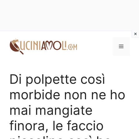
Vai
al
Menu
contenuto
Di polpette così
morbide non ne ho
mai mangiate
finora, le faccio