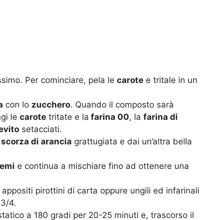
ssimo. Per cominciare, pela le
carote
e tritale in un
a
con lo
zucchero
. Quando il composto sarà
gi le
carote
tritate e la
farina 00
, la
farina di
ievito
setacciati.
scorza di arancia
grattugiata e dai un’altra bella
semi
e continua a mischiare fino ad ottenere una
appositi pirottini di carta oppure ungili ed infarinali
 3/4.
statico a 180 gradi per 20-25 minuti e, trascorso il