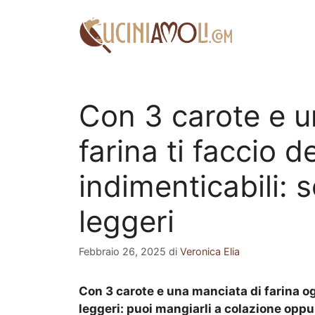
Vai
al
contenuto
Con 3 carote e u
farina ti faccio d
indimenticabili: 
leggeri
Febbraio 26, 2025
di
Veronica Elia
Con 3 carote e una manciata di farina og
leggeri: puoi mangiarli a colazione opp