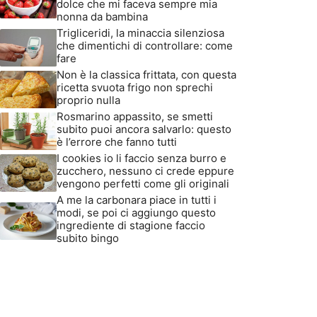
dolce che mi faceva sempre mia
nonna da bambina
Trigliceridi, la minaccia silenziosa
che dimentichi di controllare: come
fare
Non è la classica frittata, con questa
ricetta svuota frigo non sprechi
proprio nulla
Rosmarino appassito, se smetti
subito puoi ancora salvarlo: questo
è l’errore che fanno tutti
I cookies io li faccio senza burro e
zucchero, nessuno ci crede eppure
vengono perfetti come gli originali
A me la carbonara piace in tutti i
modi, se poi ci aggiungo questo
ingrediente di stagione faccio
subito bingo