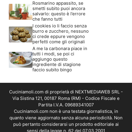
Rosmarino appassito, se
smetti subito puoi ancora
salvarlo: questo è l’errore
che fanno tutti
I cookies io li faccio senza
burro e zucchero, nessuno
ci crede eppure vengono
perfetti come gli originali
A me la carbonara piace in
tutti i modi, se poi ci
aggiungo questo
ingrediente di stagione
faccio subito bingo
Cuciniamoli.com di proprietà di NEXTMEDIAWEB SRL -
Via Sistina 121, 00187 Roma (RM) - Codice Fiscale e
Partita I.V.A. 09689341007
Cuciniamoli.com non è una testata giornalistica, in
quanto viene aggiornato senza alcuna periodicità. Non
può pertanto considerarsi un prodotto editoriale ai
sensi della legge n. 62 del 07.03.2001