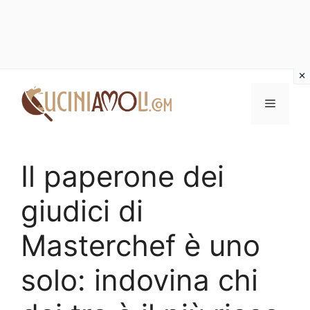
Vai
al
Menu
contenuto
Il paperone dei
giudici di
Masterchef è uno
solo: indovina chi