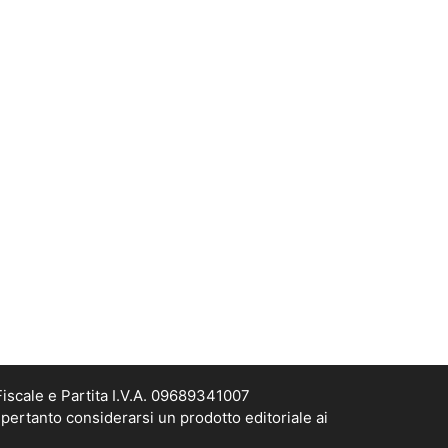
scale e Partita I.V.A. 09689341007
pertanto considerarsi un prodotto editoriale ai