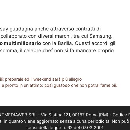
Ramsay guadagna anche attraverso contratti di
 collaborato con diversi marchi, tra cui Samsung.
o multimilionario
con la Barilla. Questi accordi gli
 Insomma, il celebre chef non si fa mancare proprio
ili: preparale ed il weekend sarà più allegro
e pronto in un attimo: così gustoso che non potrai farne più
EXTMEDIAWEB SRL - Via Sistina 121, 00187 Roma (RM) - Codice Fi
a, in quanto viene aggiornato senza alcuna periodicità. Non può 
sensi della legge n. 62 del 07.03.2001