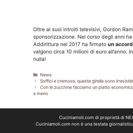
Oltre ai suoi introiti televisivi, Gordon 
sponsorizzazione. Nel corso degli anni ha
Addirittura nel 2017 ha firmato
un accord
valgono circa 10 milioni di euro all’anno.
nulla!
Categorie
News
Soffici e cremose, queste girelle sono irresistib
Con le zucchine facciamo un piatto economico 
a meno
Cuciniamoli.com di proprietà di N
Cuciniamoli.com non è una testata giornalistic