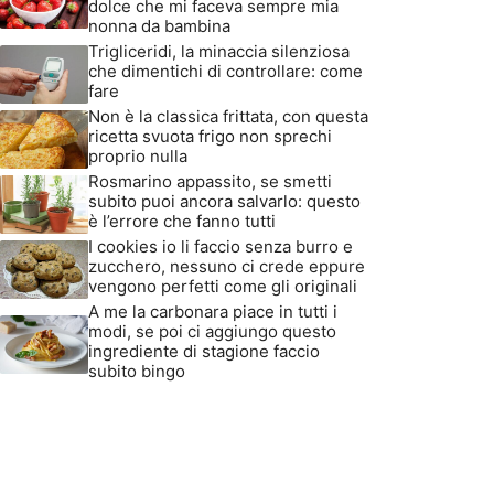
dolce che mi faceva sempre mia
nonna da bambina
Trigliceridi, la minaccia silenziosa
che dimentichi di controllare: come
fare
Non è la classica frittata, con questa
ricetta svuota frigo non sprechi
proprio nulla
Rosmarino appassito, se smetti
subito puoi ancora salvarlo: questo
è l’errore che fanno tutti
I cookies io li faccio senza burro e
zucchero, nessuno ci crede eppure
vengono perfetti come gli originali
A me la carbonara piace in tutti i
modi, se poi ci aggiungo questo
ingrediente di stagione faccio
subito bingo