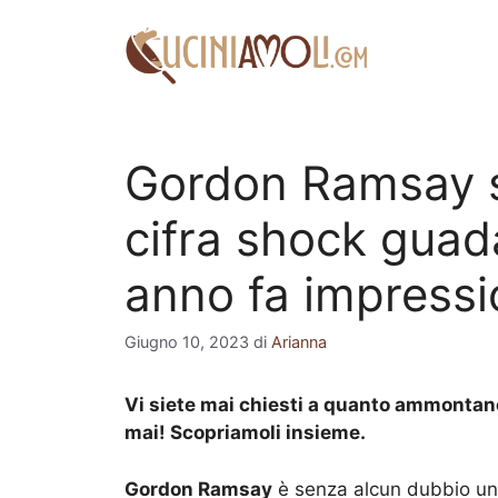
Vai
al
contenuto
Gordon Ramsay st
cifra shock guad
anno fa impress
Giugno 10, 2023
di
Arianna
Vi siete mai chiesti a quanto ammontan
mai! Scopriamoli insieme.
Gordon Ramsay
è senza alcun dubbio uno