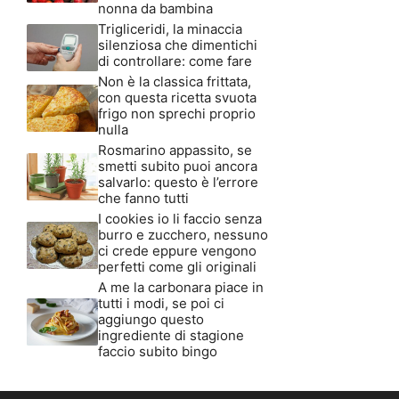
nonna da bambina
Trigliceridi, la minaccia
silenziosa che dimentichi
di controllare: come fare
Non è la classica frittata,
con questa ricetta svuota
frigo non sprechi proprio
nulla
Rosmarino appassito, se
smetti subito puoi ancora
salvarlo: questo è l’errore
che fanno tutti
I cookies io li faccio senza
burro e zucchero, nessuno
ci crede eppure vengono
perfetti come gli originali
A me la carbonara piace in
tutti i modi, se poi ci
aggiungo questo
ingrediente di stagione
faccio subito bingo