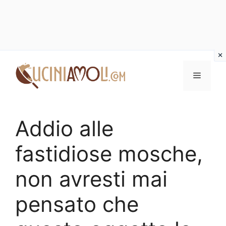
Vai
al
Menu
contenuto
Addio alle
fastidiose mosche,
non avresti mai
pensato che