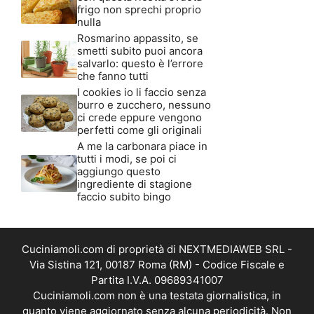
frigo non sprechi proprio
nulla
Rosmarino appassito, se
smetti subito puoi ancora
salvarlo: questo è l’errore
che fanno tutti
I cookies io li faccio senza
burro e zucchero, nessuno
ci crede eppure vengono
perfetti come gli originali
A me la carbonara piace in
tutti i modi, se poi ci
aggiungo questo
ingrediente di stagione
faccio subito bingo
Cuciniamoli.com di proprietà di NEXTMEDIAWEB SRL -
Via Sistina 121, 00187 Roma (RM) - Codice Fiscale e
Partita I.V.A. 09689341007
Cuciniamoli.com non è una testata giornalistica, in
quanto viene aggiornato senza alcuna periodicità. Non