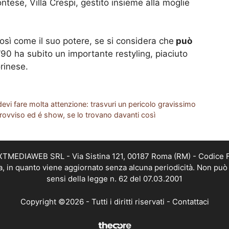
ntese, Villa Crespi, gestito insieme alla moglie
così come il suo potere, se si considera che
può
ni ’90 ha subito un importante restyling, piaciuto
rinese.
devi fare molta attenzione: trasvuri un pericolo gravissimo
mprovviso ed é show, se lo trovano davanti così
EXTMEDIAWEB SRL - Via Sistina 121, 00187 Roma (RM) - Codice Fi
a, in quanto viene aggiornato senza alcuna periodicità. Non può 
sensi della legge n. 62 del 07.03.2001
Copyright ©2026 - Tutti i diritti riservati -
Contattaci