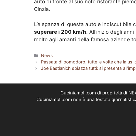
auto di fronte al suo noto ristorante piemo
Cinzia.
L’eleganza di questa auto è indiscutibile 
superare i 200 km/h
. All’inizio degli an
molto agli amanti della famosa aziende to
Categorie
News
Passata di pomodoro, tutte le volte che la usi 
Joe Bastianich spiazza tutti: si presenta all’i
Cuciniamoli.com di proprietà di N
Cuciniamoli.com non è una testata giornalistic