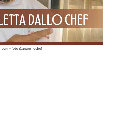
li.com – foto @antoninochef