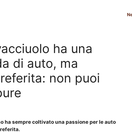
N
acciuolo ha una
da di auto, ma
referita: non puoi
pure
no ha sempre coltivato una passione per le auto
referita.