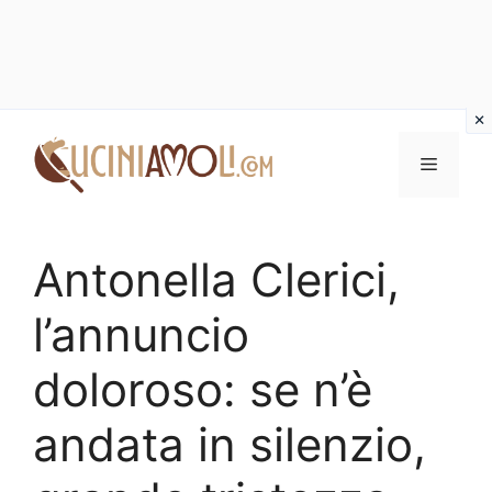
Vai
al
Menu
contenuto
Antonella Clerici,
l’annuncio
doloroso: se n’è
andata in silenzio,