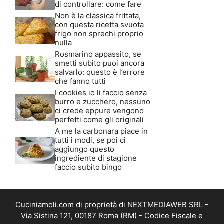
di controllare: come fare
Non è la classica frittata,
con questa ricetta svuota
frigo non sprechi proprio
nulla
Rosmarino appassito, se
smetti subito puoi ancora
salvarlo: questo è l’errore
che fanno tutti
I cookies io li faccio senza
burro e zucchero, nessuno
ci crede eppure vengono
perfetti come gli originali
A me la carbonara piace in
tutti i modi, se poi ci
aggiungo questo
ingrediente di stagione
faccio subito bingo
Cuciniamoli.com di proprietà di NEXTMEDIAWEB SRL -
Via Sistina 121, 00187 Roma (RM) - Codice Fiscale e