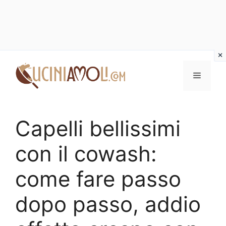
Vai
al
Menu
contenuto
Capelli bellissimi
con il cowash:
come fare passo
dopo passo, addio