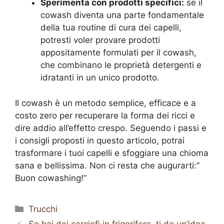
Sperimenta con prodotti specifici:
se il
cowash diventa una parte fondamentale
della tua routine di cura dei capelli,
potresti voler provare prodotti
appositamente formulati per il cowash,
che combinano le proprietà detergenti e
idratanti in un unico prodotto.
Il cowash è un metodo semplice, efficace e a
costo zero per recuperare la forma dei ricci e
dire addio all’effetto crespo. Seguendo i passi e
i consigli proposti in questo articolo, potrai
trasformare i tuoi capelli e sfoggiare una chioma
sana e bellissima. Non ci resta che augurarti:”
Buon cowashing!”
Categorie
Trucchi
Se hai dei carciofi in frigorifero, ti do un’idea