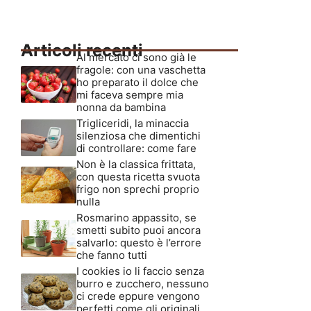
Articoli recenti
Al mercato ci sono già le
fragole: con una vaschetta
ho preparato il dolce che
mi faceva sempre mia
nonna da bambina
Trigliceridi, la minaccia
silenziosa che dimentichi
di controllare: come fare
Non è la classica frittata,
con questa ricetta svuota
frigo non sprechi proprio
nulla
Rosmarino appassito, se
smetti subito puoi ancora
salvarlo: questo è l’errore
che fanno tutti
I cookies io li faccio senza
burro e zucchero, nessuno
ci crede eppure vengono
perfetti come gli originali